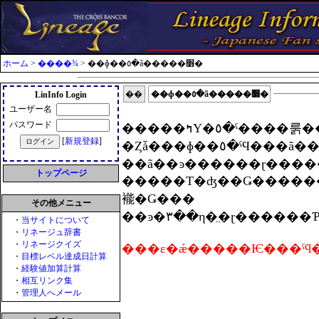
ホーム
>
����¾
> ��ɸ��٥�ã�����׻�
��
��ɸ��٥�ã�����׻�
LinInfo Login
ユーザー名
パスワード
�����ߤΥ�٥�ˤ����룱���γ����и��ͤ����Ϥ��뤳
[
新規登録
]
�Ȥǡ���ɸ��٥�ˤϤ���ã���Ǥ��뤫
��ã��ͽ������ɽ����
トップページ
�����Τ�ʤ��Ǥ��������褫�ä�
褦�Ǥ���
その他メニュー
・
当サイトについて
・
リネージュ辞書
・
リネージクイズ
・
目標レベル達成日計算
・
経験値加算計算
・
相互リンク集
・
管理人へメール